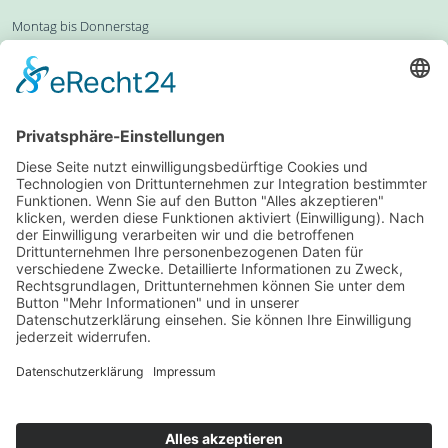
Montag bis Donnerstag
10:00 Uhr bis 15:00 Uhr
Freitag
10:00 Uhr bis 13:00 Uhr
Zentrale:
0711-619 25 0
Alle Ansprechpartner*innen
BIBLISCHE REISEN
Lange Straße 51
70174 Stuttgart
0711-619 25 0
Ob Sie eine Reise zu den Ursprüngen des Glaubens suchen, Kultur
erleben oder einfach in guter Gemeinschaft unterwegs sein möchten: Bei
Biblische Reisen stehen Sie im Mittelpunkt – nicht als Nummer, sondern
als Mensch.