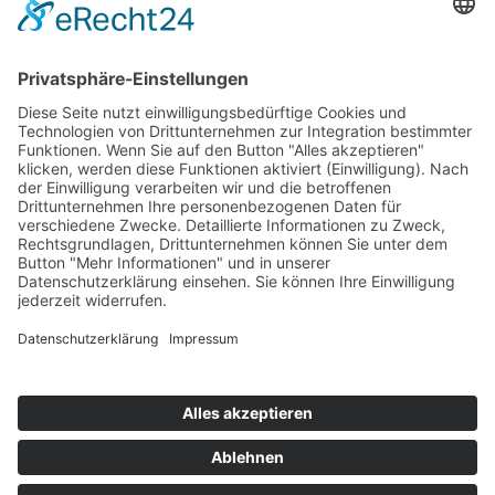
Freitag
10:00 Uhr bis 13:00 Uhr
Zentrale:
0711-619 25 0
Alle Ansprechpartner*innen
BIBLISCHE REISEN
Lange Straße 51
70174 Stuttgart
0711-619 25 0
Ob Sie eine Reise zu den Ursprüngen des Glaubens suchen, Kultur
erleben oder einfach in guter Gemeinschaft unterwegs sein möchten: Bei
Biblische Reisen stehen Sie im Mittelpunkt – nicht als Nummer, sondern
als Mensch.