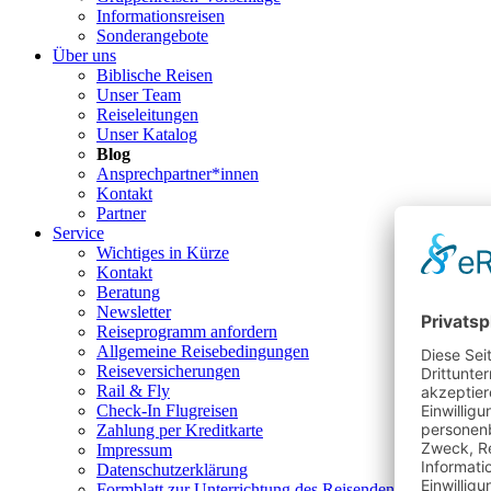
Informationsreisen
Sonderangebote
Über uns
Biblische Reisen
Unser Team
Reiseleitungen
Unser Katalog
Blog
Ansprechpartner*innen
Kontakt
Partner
Service
Wichtiges in Kürze
Kontakt
Beratung
Newsletter
Reiseprogramm anfordern
Allgemeine Reisebedingungen
Reiseversicherungen
Rail & Fly
Check-In Flugreisen
Zahlung per Kreditkarte
Impressum
Datenschutzerklärung
Formblatt zur Unterrichtung des Reisenden bei einer Pau