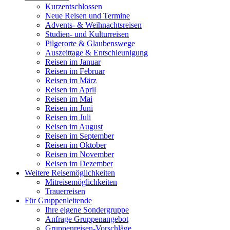
Kurzentschlossen
Neue Reisen und Termine
Advents- & Weihnachtsreisen
Studien- und Kulturreisen
Pilgerorte & Glaubenswege
Auszeittage & Entschleunigung
Reisen im Januar
Reisen im Februar
Reisen im März
Reisen im April
Reisen im Mai
Reisen im Juni
Reisen im Juli
Reisen im August
Reisen im September
Reisen im Oktober
Reisen im November
Reisen im Dezember
Weitere Reisemöglichkeiten
Mitreisemöglichkeiten
Trauerreisen
Für Gruppenleitende
Ihre eigene Sondergruppe
Anfrage Gruppenangebot
Gruppenreisen-Vorschläge