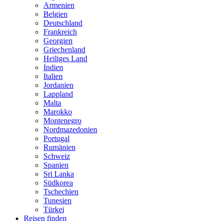
Armenien
Belgien
Deutschland
Frankreich
Georgien
Griechenland
Heiliges Land
Indien
Italien
Jordanien
Lappland
Malta
Marokko
Montenegro
Nordmazedonien
Portugal
Rumänien
Schweiz
Spanien
Sri Lanka
Südkorea
Tschechien
Tunesien
Türkei
Reisen finden