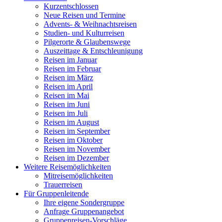
Kurzentschlossen
Neue Reisen und Termine
Advents- & Weihnachtsreisen
Studien- und Kulturreisen
Pilgerorte & Glaubenswege
Auszeittage & Entschleunigung
Reisen im Januar
Reisen im Februar
Reisen im März
Reisen im April
Reisen im Mai
Reisen im Juni
Reisen im Juli
Reisen im August
Reisen im September
Reisen im Oktober
Reisen im November
Reisen im Dezember
Weitere Reisemöglichkeiten
Mitreisemöglichkeiten
Trauerreisen
Für Gruppenleitende
Ihre eigene Sondergruppe
Anfrage Gruppenangebot
Gruppenreisen-Vorschläge