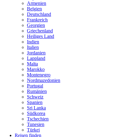
Armenien
Belgien
Deutschland
Frankreich
Georgien
Griechenland
Heiliges Land
Indien
Italien
Jordanien
Lappland
Malta
Marokko
Montenegro
Nordmazedonien
Portugal
Rumänien
Schweiz
Spanien
Sri Lanka
Südkorea
Tschechien
Tunesien
Türkei
Reisen finden